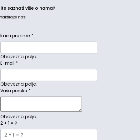
lite saznati više o nama?
taktirajte nas!
Ime i prezime
*
Obavezna polja.
E-mail
*
Obavezna polja.
Vaša poruka
*
Obavezna polja.
2 + 1 = ?