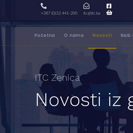
+387 (0)32 441-200
itc@itc.ba
Početna
O nama
Novosti
Naši 
ITC Zenica
Novosti iz 