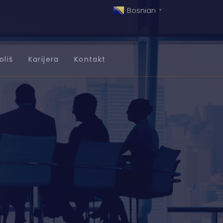
Bosnian
▼
oliš
Karijera
Kontakt