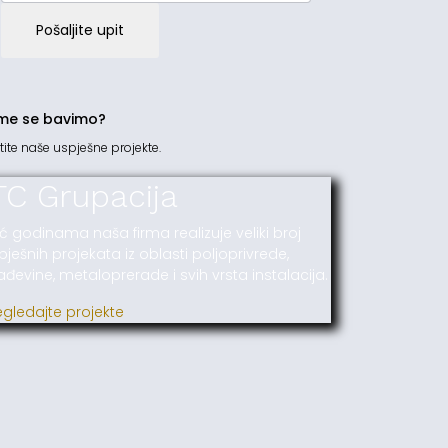
Pošaljite upit
me se bavimo?
tite naše uspješne projekte.
TC Grupacija
ć godinama naša firma realizuje veliki broj
pješnih projekata iz oblasti poljoprivrede,
ađevine, metaloprerade i svih vrsta instalacija.
egledajte projekte