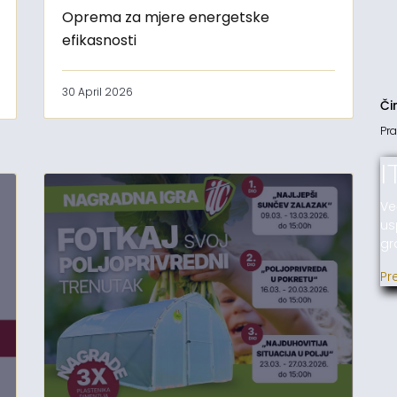
Oprema za mjere energetske
efikasnosti
30 April 2026
Či
Pra
I
Ve
us
gr
Pr