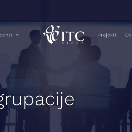
centri
Projekti
Ok
grupacije