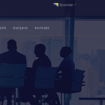
Bosnian
▼
oliš
Karijera
Kontakt