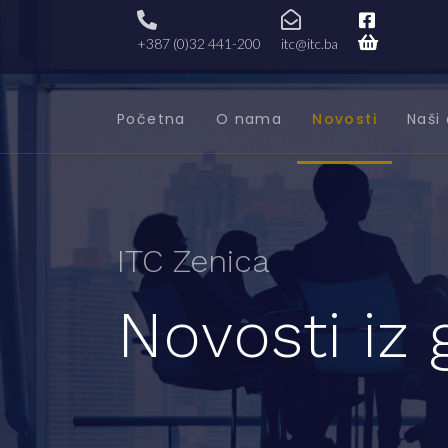
+387 (0)32 441-200
itc@itc.ba
Početna
O nama
Novosti
Naši 
ITC Zenica
Novosti iz 