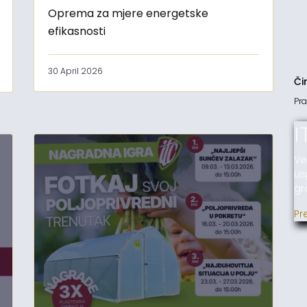
Oprema za mjere energetske
efikasnosti
30 April 2026
Či
Pra
I
Ve
us
gr
Pr