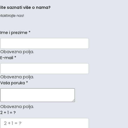
lite saznati više o nama?
taktirajte nas!
Ime i prezime
*
Obavezna polja.
E-mail
*
Obavezna polja.
Vaša poruka
*
Obavezna polja.
2 + 1 = ?