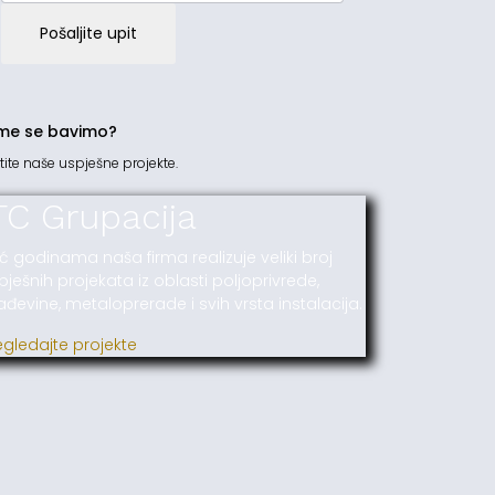
Pošaljite upit
me se bavimo?
tite naše uspješne projekte.
TC Grupacija
ć godinama naša firma realizuje veliki broj
pješnih projekata iz oblasti poljoprivrede,
ađevine, metaloprerade i svih vrsta instalacija.
egledajte projekte