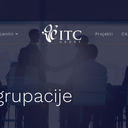
centri
Projekti
Ok
grupacije