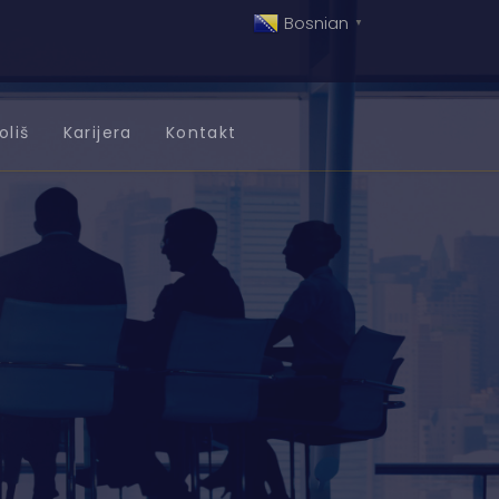
Bosnian
▼
oliš
Karijera
Kontakt