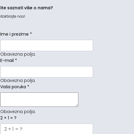
lite saznati više o nama?
taktirajte nas!
Ime i prezime
*
Obavezna polja.
E-mail
*
Obavezna polja.
Vaša poruka
*
Obavezna polja.
2 + 1 = ?