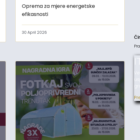
Oprema za mjere energetske
efikasnosti
30 April 2026
Či
Pra
I
Ve
us
gr
Pr