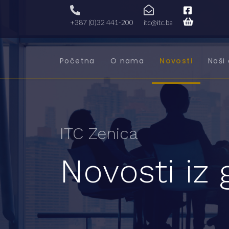
+387 (0)32 441-200
itc@itc.ba
Početna
O nama
Novosti
Naši 
ITC Zenica
Novosti iz 