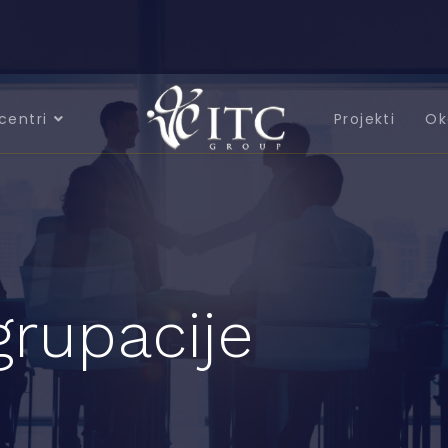
centri
Projekti
Ok
grupacije