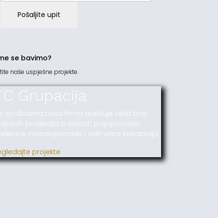
Pošaljite upit
me se bavimo?
tite naše uspješne projekte.
TC Grupacija
ć godinama naša firma realizuje veliki broj
pješnih projekata iz oblasti poljoprivrede,
ađevine, metaloprerade i svih vrsta instalacija.
egledajte projekte