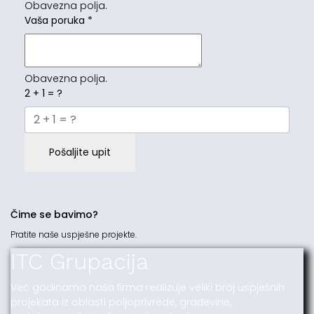
Obavezna polja.
Vaša poruka
*
Obavezna polja.
2 + 1 = ?
Pošaljite upit
Čime se bavimo?
Pratite naše uspješne projekte.
ITC Grupacija
Već godinama naša firma realizuje veliki broj uspješnih
projekata iz oblasti poljoprivrede, građevine,