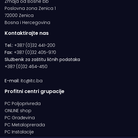
Zmaja od Bosne bb
Poslovna zona Zenica 1
72000 Zenica
Bosna i Hercegovina
Kontaktirajte nas
Tel.:
+387 (0)32 441-200
Fax:
+387 (0)32 405-970
Službenik za zaštitu ličnih podataka
+387 (0)32 464-450
E-mail:
itc@itc.ba
Profitni centri grupacije
PC Poljoprivreda
ONLINE shop
PC Građevina
PC Metaloprerada
PC Instalacije