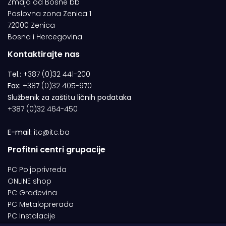
Zmaja od Bosne bb
Poslovna zona Zenica 1
72000 Zenica
Bosna i Hercegovina
Kontaktirajte nas
Tel.:
+387 (0)32 441-200
Fax:
+387 (0)32 405-970
Službenik za zaštitu ličnih podataka
+387 (0)32 464-450
E-mail:
itc@itc.ba
Profitni centri grupacije
PC Poljoprivreda
ONLINE shop
PC Građevina
PC Metaloprerada
PC Instalacije