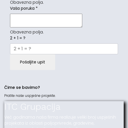
Obavezna polja.
Vaša poruka
*
Obavezna polja.
2 + 1 = ?
Pošaljite upit
Čime se bavimo?
Pratite naše uspješne projekte.
ITC Grupacija
Već godinama naša firma realizuje veliki broj uspješnih
projekata iz oblasti poljoprivrede, građevine,