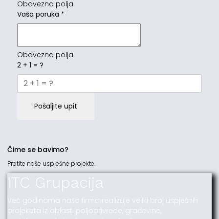
Obavezna polja.
Vaša poruka
*
Obavezna polja.
2 + 1 = ?
Pošaljite upit
Čime se bavimo?
Pratite naše uspješne projekte.
ITC Grupacija
Već godinama naša firma realizuje veliki broj uspješnih
projekata iz oblasti poljoprivrede, građevine,