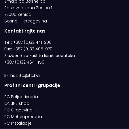
Zmaja od Bosne bb
Poslovna zona Zenica 1
72000 Zenica
Bosna i Hercegovina
Kontaktirajte nas
Tel.:
+387 (0)32 441-200
Fax:
+387 (0)32 405-970
Službenik za zaštitu ličnih podataka
+387 (0)32 464-450
E-mail:
itc@itc.ba
Profitni centri grupacije
PC Poljoprivreda
ONLINE shop
PC Građevina
PC Metaloprerada
PC Instalacije