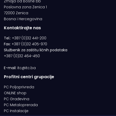
Zmaja od Bosne bb
Poslovna zona Zenica 1
72000 Zenica
Bosna i Hercegovina
Kontaktirajte nas
Tel.:
+387 (0)32 441-200
Fax:
+387 (0)32 405-970
Službenik za zaštitu ličnih podataka
+387 (0)32 464-450
E-mail:
itc@itc.ba
Profitni centri grupacije
PC Poljoprivreda
ONLINE shop
PC Građevina
PC Metaloprerada
PC Instalacije