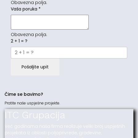
Obavezna polja.
Vaša poruka
*
Obavezna polja.
2 + 1 = ?
Pošaljite upit
Čime se bavimo?
Pratite naše uspješne projekte.
ITC Grupacija
Već godinama naša firma realizuje veliki broj uspješnih
projekata iz oblasti poljoprivrede, građevine,