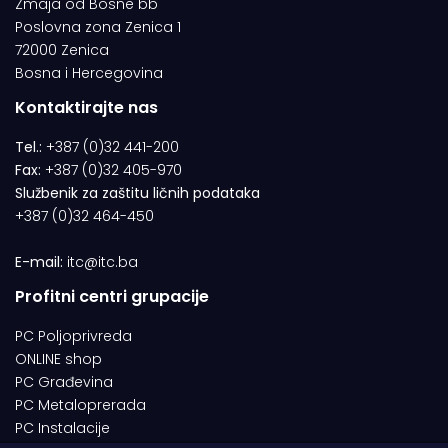
Zmaja od Bosne bb
Poslovna zona Zenica 1
72000 Zenica
Bosna i Hercegovina
Kontaktirajte nas
Tel.:
+387 (0)32 441-200
Fax:
+387 (0)32 405-970
Službenik za zaštitu ličnih podataka
+387 (0)32 464-450
E-mail:
itc@itc.ba
Profitni centri grupacije
PC Poljoprivreda
ONLINE shop
PC Građevina
PC Metaloprerada
PC Instalacije