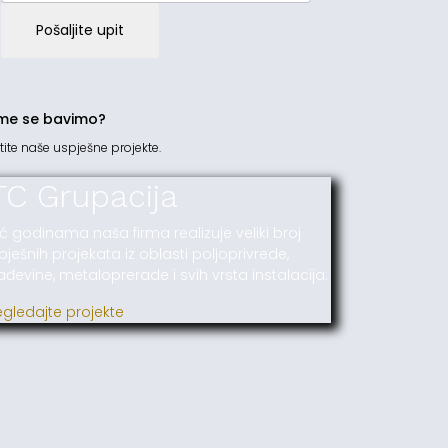
Pošaljite upit
me se bavimo?
tite naše uspješne projekte.
TC Grupacija
ć godinama naša firma realizuje veliki broj
pješnih projekata iz oblasti poljoprivrede,
ađevine, metaloprerade i svih vrsta instalacija.
egledajte projekte