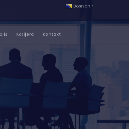
Bosnian
▼
oliš
Karijera
Kontakt