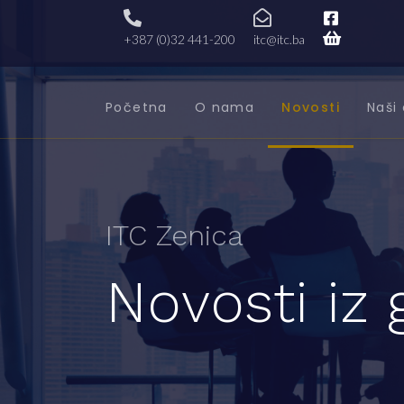
+387 (0)32 441-200
itc@itc.ba
Početna
O nama
Novosti
Naši 
ITC Zenica
Novosti iz 