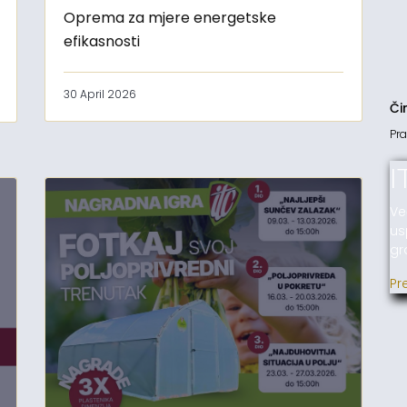
Oprema za mjere energetske
efikasnosti
30 April 2026
Či
Pra
I
Ve
us
gr
Pr