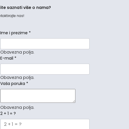
lite saznati više o nama?
taktirajte nas!
Ime i prezime
*
Obavezna polja.
E-mail
*
Obavezna polja.
Vaša poruka
*
Obavezna polja.
2 + 1 = ?