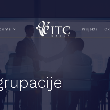
centri
Projekti
Ok
grupacije