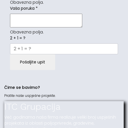
Obavezna polja.
Vaša poruka
*
Obavezna polja.
2 + 1 = ?
Pošaljite upit
Čime se bavimo?
Pratite naše uspješne projekte.
ITC Grupacija
Već godinama naša firma realizuje veliki broj uspješnih
projekata iz oblasti poljoprivrede, građevine,