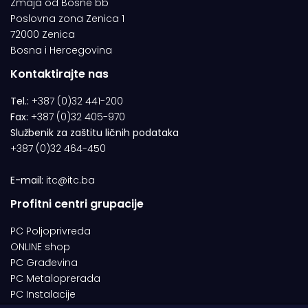
Zmaja od Bosne bb
Poslovna zona Zenica 1
72000 Zenica
Bosna i Hercegovina
Kontaktirajte nas
Tel.:
+387 (0)32 441-200
Fax:
+387 (0)32 405-970
Službenik za zaštitu ličnih podataka
+387 (0)32 464-450
E-mail:
itc@itc.ba
Profitni centri grupacije
PC Poljoprivreda
ONLINE shop
PC Građevina
PC Metaloprerada
PC Instalacije