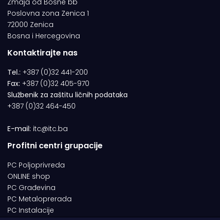
Zmaja od Bosne bb
Poslovna zona Zenica 1
72000 Zenica
Bosna i Hercegovina
Kontaktirajte nas
Tel.:
+387 (0)32 441-200
Fax:
+387 (0)32 405-970
Službenik za zaštitu ličnih podataka
+387 (0)32 464-450
E-mail:
itc@itc.ba
Profitni centri grupacije
PC Poljoprivreda
ONLINE shop
PC Građevina
PC Metaloprerada
PC Instalacije