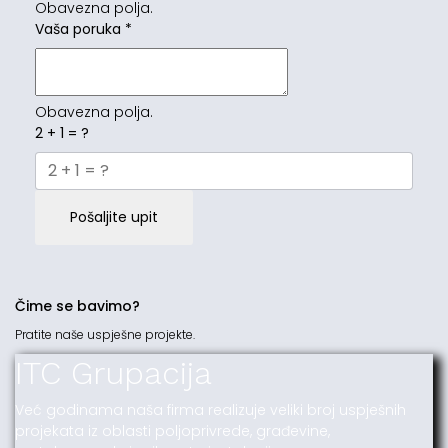
Obavezna polja.
Vaša poruka
*
Obavezna polja.
2 + 1 = ?
Pošaljite upit
Čime se bavimo?
Pratite naše uspješne projekte.
ITC Grupacija
Već godinama naša firma realizuje veliki broj uspješnih
projekata iz oblasti poljoprivrede, građevine,