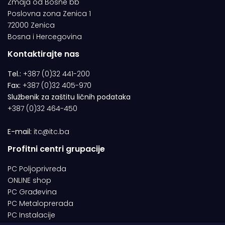
Zmaja od Bosne bb
Poslovna zona Zenica 1
72000 Zenica
Bosna i Hercegovina
Kontaktirajte nas
Tel.:
+387 (0)32 441-200
Fax:
+387 (0)32 405-970
Službenik za zaštitu ličnih podataka
+387 (0)32 464-450
E-mail:
itc@itc.ba
Profitni centri grupacije
PC Poljoprivreda
ONLINE shop
PC Građevina
PC Metaloprerada
PC Instalacije