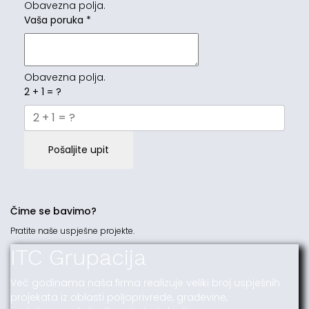
Obavezna polja.
Vaša poruka
*
Obavezna polja.
2 + 1 = ?
Pošaljite upit
Čime se bavimo?
Pratite naše uspješne projekte.
ITC Grupacija
Već godinama naša firma realizuje veliki broj uspješnih
projekata iz oblasti poljoprivrede, građevine,