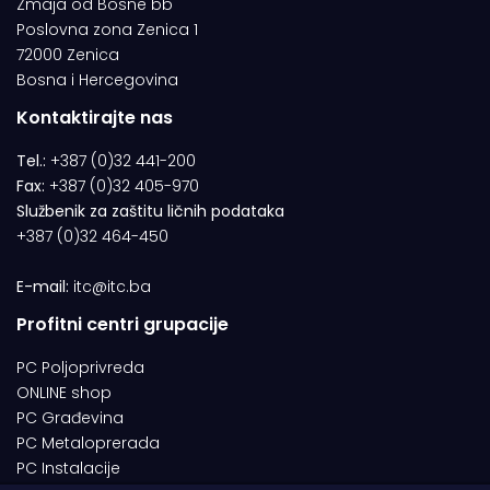
Zmaja od Bosne bb
Poslovna zona Zenica 1
72000 Zenica
Bosna i Hercegovina
Kontaktirajte nas
Tel.:
+387 (0)32 441-200
Fax:
+387 (0)32 405-970
Službenik za zaštitu ličnih podataka
+387 (0)32 464-450
E-mail:
itc@itc.ba
Profitni centri grupacije
PC Poljoprivreda
ONLINE shop
PC Građevina
PC Metaloprerada
PC Instalacije