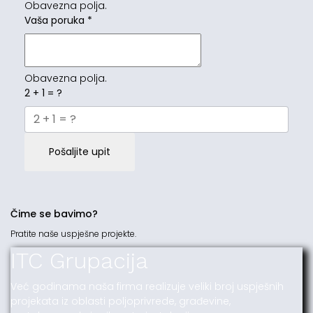
Obavezna polja.
Vaša poruka
*
Obavezna polja.
2 + 1 = ?
Pošaljite upit
Čime se bavimo?
Pratite naše uspješne projekte.
ITC Grupacija
Već godinama naša firma realizuje veliki broj uspješnih
projekata iz oblasti poljoprivrede, građevine,