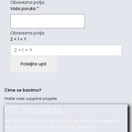
Obavezna polja.
Vaša poruka
*
Obavezna polja.
2 + 1 = ?
Pošaljite upit
Čime se bavimo?
Pratite naše uspješne projekte.
ITC Grupacija
Već godinama naša firma realizuje veliki broj uspješnih
projekata iz oblasti poljoprivrede, građevine,