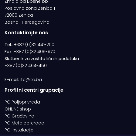
Zmaja od Bosne bb
Poslovna zona Zenica 1
72000 Zenica
Bosna i Hercegovina
Kontaktirajte nas
Tel.:
+387 (0)32 441-200
Fax:
+387 (0)32 405-970
Službenik za zaštitu ličnih podataka
+387 (0)32 464-450
E-mail:
itc@itc.ba
Profitni centri grupacije
PC Poljoprivreda
ONLINE shop
PC Građevina
PC Metaloprerada
PC Instalacije