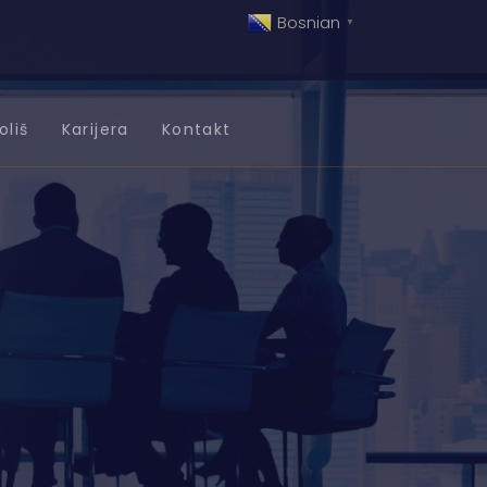
Bosnian
▼
oliš
Karijera
Kontakt