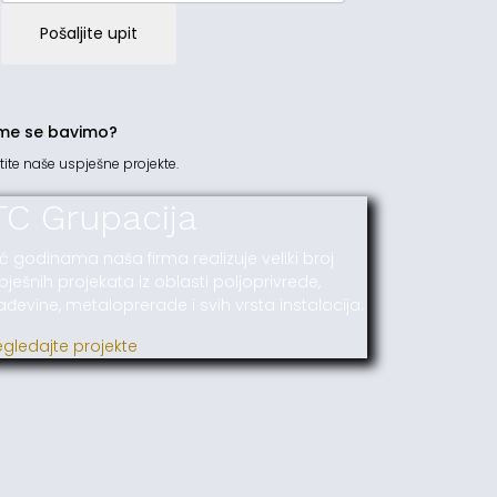
Pošaljite upit
me se bavimo?
tite naše uspješne projekte.
TC Grupacija
ć godinama naša firma realizuje veliki broj
pješnih projekata iz oblasti poljoprivrede,
ađevine, metaloprerade i svih vrsta instalacija.
egledajte projekte