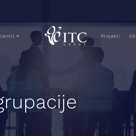
centri
Projekti
Ok
grupacije