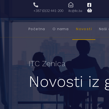
+387 (0)32 441-200
itc@itc.ba
Početna
O nama
Novosti
Naši 
ITC Zenica
Novosti iz 