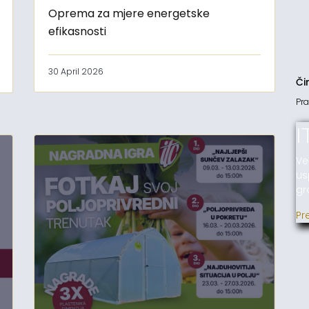
Oprema za mjere energetske
efikasnosti
30 April 2026
Či
Pra
I
Ve
us
gr
Pr