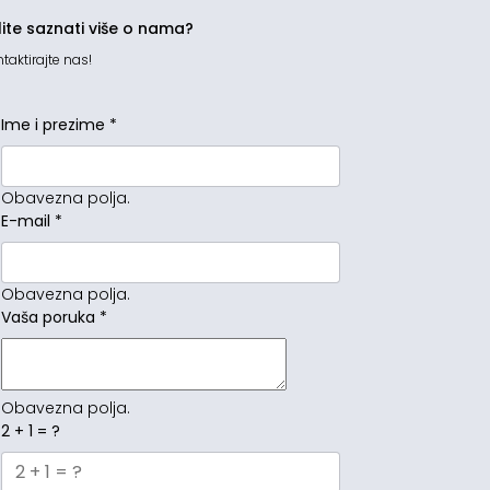
lite saznati više o nama?
taktirajte nas!
Ime i prezime
*
Obavezna polja.
E-mail
*
Obavezna polja.
Vaša poruka
*
Obavezna polja.
2 + 1 = ?