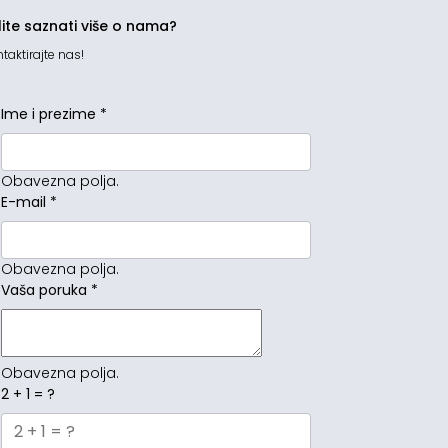
lite saznati više o nama?
taktirajte nas!
Ime i prezime
*
Obavezna polja.
E-mail
*
Obavezna polja.
Vaša poruka
*
Obavezna polja.
2 + 1 = ?