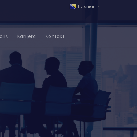
Bosnian
▼
oliš
Karijera
Kontakt