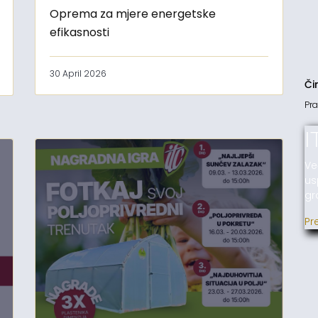
Oprema za mjere energetske
efikasnosti
30 April 2026
Či
Pra
I
Ve
us
gr
Pr