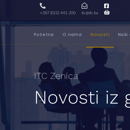
+387 (0)32 441-200
itc@itc.ba
Početna
O nama
Novosti
Naši 
ITC Zenica
Novosti iz 