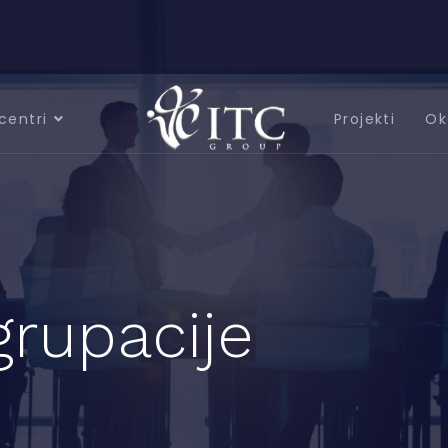
centri
Projekti
Ok
grupacije