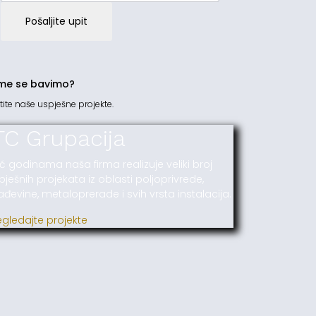
Pošaljite upit
me se bavimo?
tite naše uspješne projekte.
TC Grupacija
ć godinama naša firma realizuje veliki broj
pješnih projekata iz oblasti poljoprivrede,
ađevine, metaloprerade i svih vrsta instalacija.
egledajte projekte