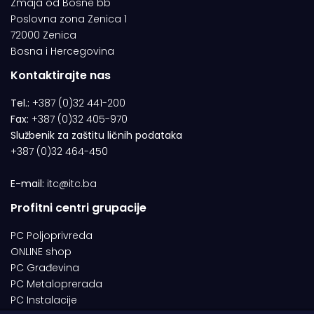
Zmaja od Bosne bb
Poslovna zona Zenica 1
72000 Zenica
Bosna i Hercegovina
Kontaktirajte nas
Tel.:
+387 (0)32 441-200
Fax:
+387 (0)32 405-970
Službenik za zaštitu ličnih podataka
+387 (0)32 464-450
E-mail:
itc@itc.ba
Profitni centri grupacije
PC Poljoprivreda
ONLINE shop
PC Građevina
PC Metaloprerada
PC Instalacije