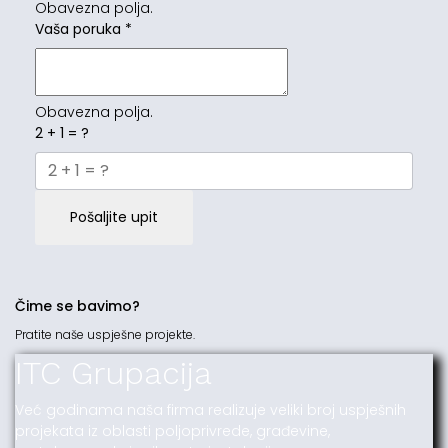
Obavezna polja.
Vaša poruka
*
Obavezna polja.
2 + 1 = ?
Pošaljite upit
Čime se bavimo?
Pratite naše uspješne projekte.
ITC Grupacija
Već godinama naša firma realizuje veliki broj uspješnih
projekata iz oblasti poljoprivrede, građevine,