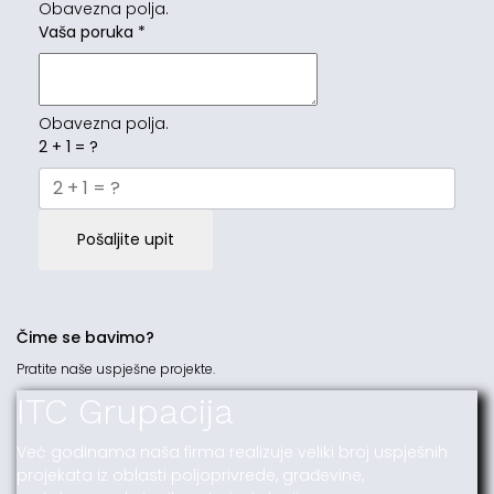
Obavezna polja.
Vaša poruka
*
Obavezna polja.
2 + 1 = ?
Pošaljite upit
Čime se bavimo?
Pratite naše uspješne projekte.
ITC Grupacija
Već godinama naša firma realizuje veliki broj uspješnih
projekata iz oblasti poljoprivrede, građevine,