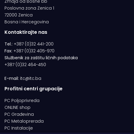
Zmaja od Bosne bb
Poslovna zona Zenica 1
72000 Zenica
Bosna i Hercegovina
Kontaktirajte nas
Tel.:
+387 (0)32 441-200
Fax:
+387 (0)32 405-970
Službenik za zaštitu ličnih podataka
+387 (0)32 464-450
E-mail:
itc@itc.ba
Profitni centri grupacije
PC Poljoprivreda
ONLINE shop
PC Građevina
PC Metaloprerada
PC Instalacije