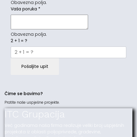
Obavezna polja.
Vaša poruka
*
Obavezna polja.
2 + 1 = ?
Pošaljite upit
Čime se bavimo?
Pratite naše uspješne projekte.
ITC Grupacija
Već godinama naša firma realizuje veliki broj uspješnih
projekata iz oblasti poljoprivrede, građevine,