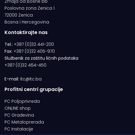
Zmaja od Bosne bb
Poslovna zona Zenica 1
72000 Zenica
Bosna i Hercegovina
Kontaktirajte nas
Tel.:
+387 (0)32 441-200
Fax:
+387 (0)32 405-970
Službenik za zaštitu ličnih podataka
+387 (0)32 464-450
E-mail:
itc@itc.ba
Profitni centri grupacije
PC Poljoprivreda
ONLINE shop
PC Građevina
PC Metaloprerada
PC Instalacije