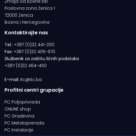
Zmaja od Bosne bb
Poslovna zona Zenica 1
72000 Zenica
Bosna i Hercegovina
Kontaktirajte nas
Tel.:
+387 (0)32 441-200
Fax:
+387 (0)32 405-970
Službenik za zaštitu ličnih podataka
+387 (0)32 464-450
E-mail:
itc@itc.ba
Profitni centri grupacije
PC Poljoprivreda
ONLINE shop
PC Građevina
PC Metaloprerada
PC Instalacije