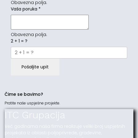
Obavezna polja.
Vaša poruka
*
Obavezna polja.
2 + 1 = ?
Pošaljite upit
Čime se bavimo?
Pratite naše uspješne projekte.
ITC Grupacija
Već godinama naša firma realizuje veliki broj uspješnih
projekata iz oblasti poljoprivrede, građevine,