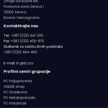
Zmaja od Bosne bb
Poslovna zona Zenica 1
72000 Zenica
Bosna i Hercegovina
Kontaktirajte nas
Tel.:
+387 (0)32 441-200
Fax:
+387 (0)32 405-970
Službenik za zaštitu ličnih podataka
+387 (0)32 464-450
E-mail:
itc@itc.ba
Profitni centri grupacije
PC Poljoprivreda
ONLINE shop
PC Građevina
PC Metaloprerada
PC Instalacije