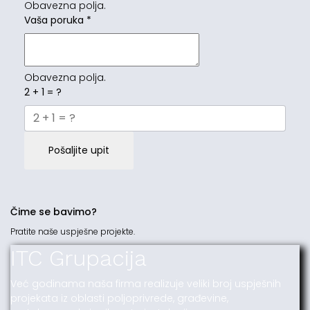
Obavezna polja.
Vaša poruka
*
Obavezna polja.
2 + 1 = ?
Pošaljite upit
Čime se bavimo?
Pratite naše uspješne projekte.
ITC Grupacija
Već godinama naša firma realizuje veliki broj uspješnih
projekata iz oblasti poljoprivrede, građevine,