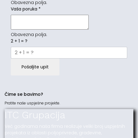
Obavezna polja.
Vaša poruka
*
Obavezna polja.
2 + 1 = ?
Pošaljite upit
Čime se bavimo?
Pratite naše uspješne projekte.
ITC Grupacija
Već godinama naša firma realizuje veliki broj uspješnih
projekata iz oblasti poljoprivrede, građevine,