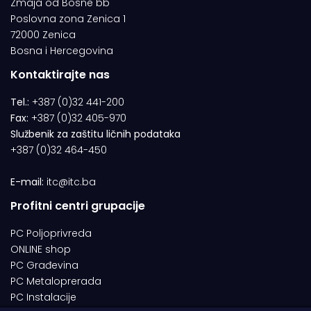
Zmaja od Bosne bb
Poslovna zona Zenica 1
72000 Zenica
Bosna i Hercegovina
Kontaktirajte nas
Tel.:
+387 (0)32 441-200
Fax:
+387 (0)32 405-970
Službenik za zaštitu ličnih podataka
+387 (0)32 464-450
E-mail:
itc@itc.ba
Profitni centri grupacije
PC Poljoprivreda
ONLINE shop
PC Građevina
PC Metaloprerada
PC Instalacije