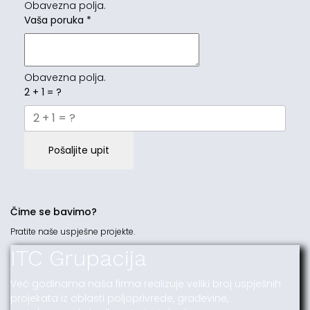
Obavezna polja.
Vaša poruka
*
Obavezna polja.
2 + 1 = ?
Pošaljite upit
Čime se bavimo?
Pratite naše uspješne projekte.
ITC Grupacija
Već godinama naša firma realizuje veliki broj uspješnih
projekata iz oblasti poljoprivrede, građevine,