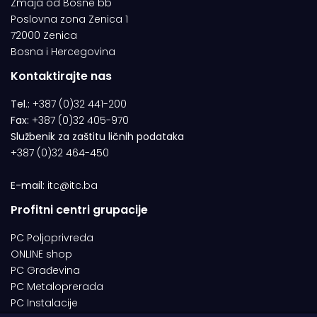
Zmaja od Bosne bb
Poslovna zona Zenica 1
72000 Zenica
Bosna i Hercegovina
Kontaktirajte nas
Tel.:
+387 (0)32 441-200
Fax:
+387 (0)32 405-970
Službenik za zaštitu ličnih podataka
+387 (0)32 464-450
E-mail:
itc@itc.ba
Profitni centri grupacije
PC Poljoprivreda
ONLINE shop
PC Građevina
PC Metaloprerada
PC Instalacije