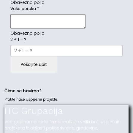
Obavezna polja.
Vaša poruka
*
Obavezna polja.
2 + 1 = ?
Pošaljite upit
Čime se bavimo?
Pratite naše uspješne projekte.
ITC Grupacija
Već godinama naša firma realizuje veliki broj uspješnih
projekata iz oblasti poljoprivrede, građevine,