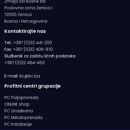
Zmaja od Bosne bb
Poslovna zona Zenica 1
72000 Zenica
Bosna i Hercegovina
Kontaktirajte nas
Tel.:
+387 (0)32 441-200
Fax:
+387 (0)32 405-970
Službenik za zaštitu ličnih podataka
+387 (0)32 464-450
E-mail:
itc@itc.ba
Profitni centri grupacije
PC Poljoprivreda
ONLINE shop
PC Građevina
PC Metaloprerada
PC Instalacije