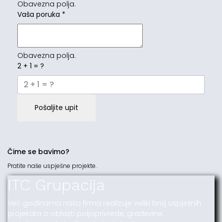
Obavezna polja.
Vaša poruka
*
Obavezna polja.
2 + 1 = ?
Pošaljite upit
Čime se bavimo?
Pratite naše uspješne projekte.
ITC Grupacija
Već godinama naša firma realizuje veliki broj uspješnih
projekata iz oblasti poljoprivrede, građevine,