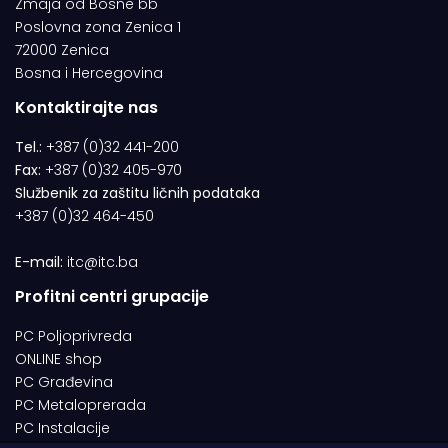
Zmaja od Bosne bb
Poslovna zona Zenica 1
72000 Zenica
Bosna i Hercegovina
Kontaktirajte nas
Tel.:
+387 (0)32 441-200
Fax:
+387 (0)32 405-970
Službenik za zaštitu ličnih podataka
+387 (0)32 464-450
E-mail:
itc@itc.ba
Profitni centri grupacije
PC Poljoprivreda
ONLINE shop
PC Građevina
PC Metaloprerada
PC Instalacije