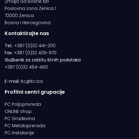
Zmaja od Bosne bb
Poslovna zona Zenica 1
72000 Zenica
Bosna i Hercegovina
Kontaktirajte nas
Tel.:
+387 (0)32 441-200
Fax:
+387 (0)32 405-970
Službenik za zaštitu ličnih podataka
+387 (0)32 464-450
E-mail:
itc@itc.ba
Profitni centri grupacije
PC Poljoprivreda
ONLINE shop
PC Građevina
PC Metaloprerada
PC Instalacije