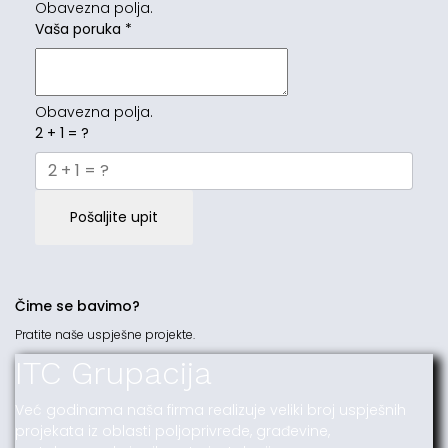
Obavezna polja.
Vaša poruka
*
Obavezna polja.
2 + 1 = ?
Pošaljite upit
Čime se bavimo?
Pratite naše uspješne projekte.
ITC Grupacija
Već godinama naša firma realizuje veliki broj uspješnih
projekata iz oblasti poljoprivrede, građevine,