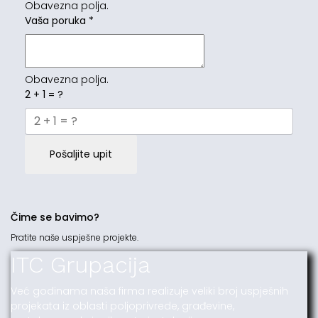
Obavezna polja.
Vaša poruka
*
Obavezna polja.
2 + 1 = ?
Pošaljite upit
Čime se bavimo?
Pratite naše uspješne projekte.
ITC Grupacija
Već godinama naša firma realizuje veliki broj uspješnih
projekata iz oblasti poljoprivrede, građevine,