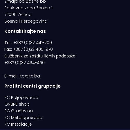
Zmaja od Bosne bb
Poslovna zona Zenica 1
72000 Zenica
Bosna i Hercegovina
Kontaktirajte nas
Tel.:
+387 (0)32 441-200
Fax:
+387 (0)32 405-970
Službenik za zaštitu ličnih podataka
+387 (0)32 464-450
E-mail:
itc@itc.ba
Profitni centri grupacije
PC Poljoprivreda
ONLINE shop
PC Građevina
PC Metaloprerada
PC Instalacije