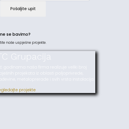
Pošaljite upit
me se bavimo?
tite naše uspješne projekte.
TC Grupacija
ć godinama naša firma realizuje veliki broj
pješnih projekata iz oblasti poljoprivrede,
ađevine, metaloprerade i svih vrsta instalacija.
egledajte projekte