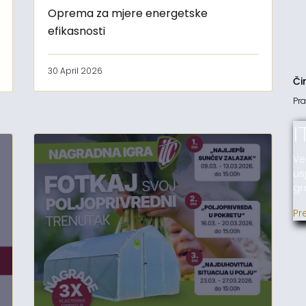
Oprema za mjere energetske
efikasnosti
30 April 2026
Či
Pra
I
Ve
us
gr
Pr