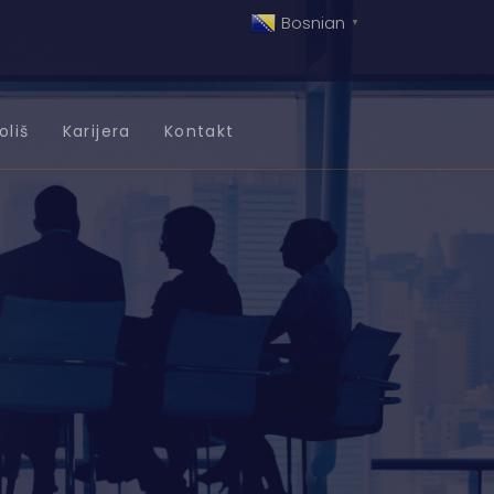
Bosnian
▼
oliš
Karijera
Kontakt