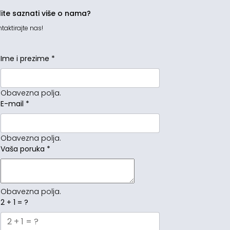
lite saznati više o nama?
taktirajte nas!
Ime i prezime
*
Obavezna polja.
E-mail
*
Obavezna polja.
Vaša poruka
*
Obavezna polja.
2 + 1 = ?