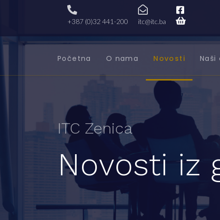
+387 (0)32 441-200
itc@itc.ba
Početna
O nama
Novosti
Naši 
ITC Zenica
Novosti iz 