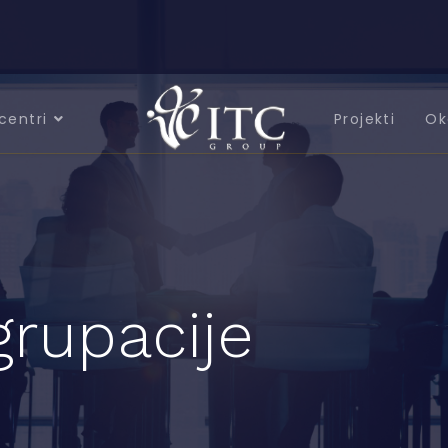
centri
Projekti
Ok
grupacije