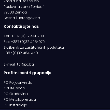
Zmaja od Bosne bb
Poslovna zona Zenica 1
72000 Zenica
Bosna i Hercegovina
Kontaktirajte nas
Tel.:
+387 (0)32 441-200
Fax:
+387 (0)32 405-970
Službenik za zaštitu ličnih podataka
+387 (0)32 464-450
E-mail:
itc@itc.ba
Profitni centri grupacije
PC Poljoprivreda
ONLINE shop
PC Građevina
PC Metaloprerada
PC Instalacije