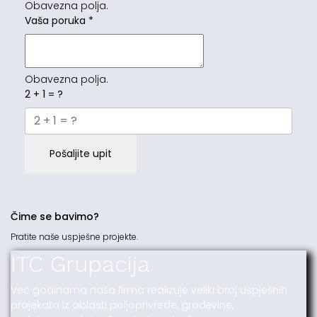
Obavezna polja.
Vaša poruka
*
Obavezna polja.
2 + 1 = ?
Pošaljite upit
Čime se bavimo?
Pratite naše uspješne projekte.
ITC Grupacija
Već godinama naša firma realizuje veliki broj uspješnih
projekata iz oblasti poljoprivrede, građevine,