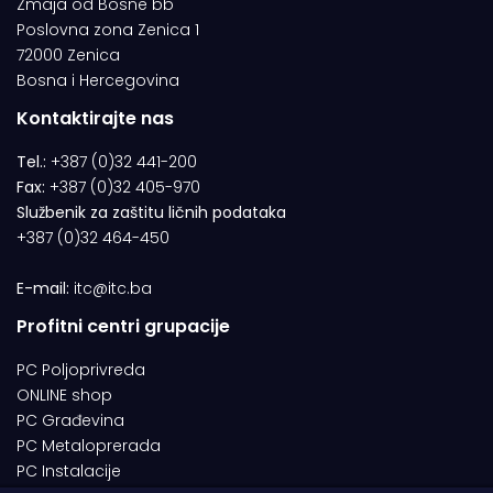
Zmaja od Bosne bb
Poslovna zona Zenica 1
72000 Zenica
Bosna i Hercegovina
Kontaktirajte nas
Tel.:
+387 (0)32 441-200
Fax:
+387 (0)32 405-970
Službenik za zaštitu ličnih podataka
+387 (0)32 464-450
E-mail:
itc@itc.ba
Profitni centri grupacije
PC Poljoprivreda
ONLINE shop
PC Građevina
PC Metaloprerada
PC Instalacije