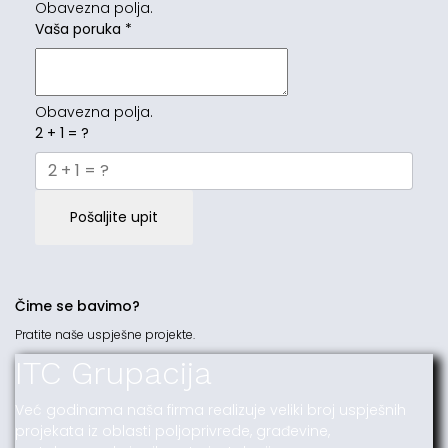
Obavezna polja.
Vaša poruka
*
Obavezna polja.
2 + 1 = ?
Pošaljite upit
Čime se bavimo?
Pratite naše uspješne projekte.
ITC Grupacija
Već godinama naša firma realizuje veliki broj uspješnih
projekata iz oblasti poljoprivrede, građevine,