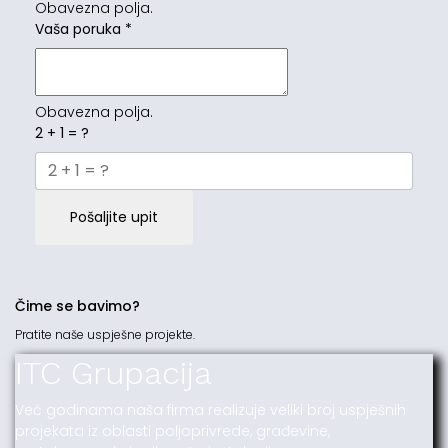
Obavezna polja.
Vaša poruka
*
Obavezna polja.
2 + 1 = ?
Pošaljite upit
Čime se bavimo?
Pratite naše uspješne projekte.
ITC Grupacija
Već godinama naša firma realizuje veliki broj uspješnih
projekata iz oblasti poljoprivrede, građevine,