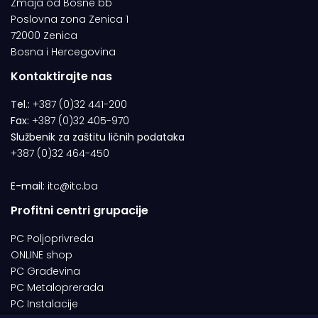
Zmaja od Bosne bb
Poslovna zona Zenica 1
72000 Zenica
Bosna i Hercegovina
Kontaktirajte nas
Tel.:
+387 (0)32 441-200
Fax:
+387 (0)32 405-970
Službenik za zaštitu ličnih podataka
+387 (0)32 464-450
E-mail:
itc@itc.ba
Profitni centri grupacije
PC Poljoprivreda
ONLINE shop
PC Građevina
PC Metaloprerada
PC Instalacije