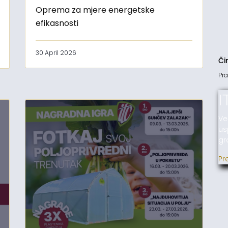
Oprema za mjere energetske
efikasnosti
30 April 2026
Či
Pra
I
Ve
us
gr
Pr