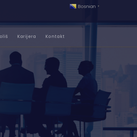
Bosnian
▼
oliš
Karijera
Kontakt