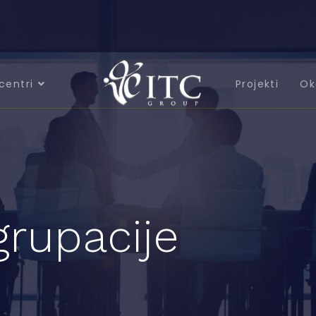
centri
Projekti
Ok
grupacije