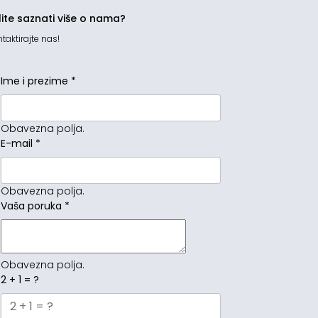
lite saznati više o nama?
taktirajte nas!
Ime i prezime
*
Obavezna polja.
E-mail
*
Obavezna polja.
Vaša poruka
*
Obavezna polja.
2 + 1 = ?