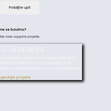
Pošaljite upit
me se bavimo?
tite naše uspješne projekte.
TC Grupacija
ć godinama naša firma realizuje veliki broj
pješnih projekata iz oblasti poljoprivrede,
ađevine, metaloprerade i svih vrsta instalacija.
egledajte projekte