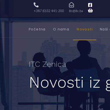
+387 (0)32 441-200
itc@itc.ba
Početna
O nama
Novosti
Naši 
ITC Zenica
Novosti iz 