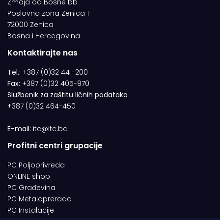
Zmaja od Bosne bb
Poslovna zona Zenica 1
72000 Zenica
Bosna i Hercegovina
Kontaktirajte nas
Tel.:
+387 (0)32 441-200
Fax:
+387 (0)32 405-970
Službenik za zaštitu ličnih podataka
+387 (0)32 464-450
E-mail:
itc@itc.ba
Profitni centri grupacije
PC Poljoprivreda
ONLINE shop
PC Građevina
PC Metaloprerada
PC Instalacije