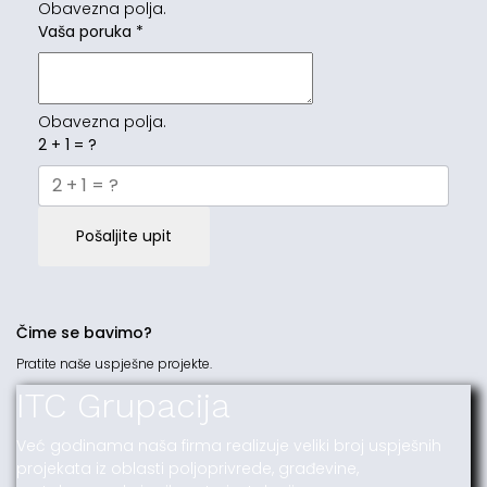
Obavezna polja.
Vaša poruka
*
Obavezna polja.
2 + 1 = ?
Pošaljite upit
Čime se bavimo?
Pratite naše uspješne projekte.
ITC Grupacija
Već godinama naša firma realizuje veliki broj uspješnih
projekata iz oblasti poljoprivrede, građevine,