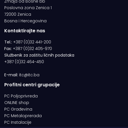
Zmaja od Bosne bb
Poslovna zona Zenica 1
72000 Zenica
Bosna i Hercegovina
Kontaktirajte nas
Tel.:
+387 (0)32 441-200
Fax:
+387 (0)32 405-970
Službenik za zaštitu ličnih podataka
+387 (0)32 464-450
E-mail:
itc@itc.ba
Profitni centri grupacije
PC Poljoprivreda
ONLINE shop
PC Građevina
PC Metaloprerada
PC Instalacije