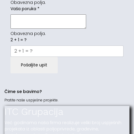
Obavezna polja.
Vaša poruka
*
Obavezna polja.
2 + 1 = ?
Pošaljite upit
Čime se bavimo?
Pratite naše uspješne projekte.
ITC Grupacija
Već godinama naša firma realizuje veliki broj uspješnih
projekata iz oblasti poljoprivrede, građevine,