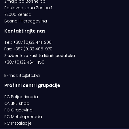
Zmaja od Bosne bb
Poslovna zona Zenica 1
72000 Zenica
Bosna i Hercegovina
Kontaktirajte nas
Tel.:
+387 (0)32 441-200
Fax:
+387 (0)32 405-970
Službenik za zaštitu ličnih podataka
+387 (0)32 464-450
E-mail:
itc@itc.ba
Profitni centri grupacije
PC Poljoprivreda
ONLINE shop
PC Građevina
PC Metaloprerada
PC Instalacije