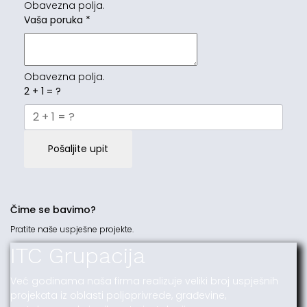
Obavezna polja.
Vaša poruka
*
Obavezna polja.
2 + 1 = ?
Pošaljite upit
Čime se bavimo?
Pratite naše uspješne projekte.
ITC Grupacija
Već godinama naša firma realizuje veliki broj uspješnih
projekata iz oblasti poljoprivrede, građevine,