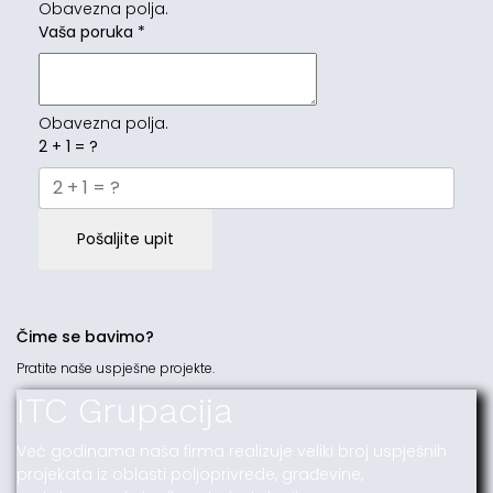
Obavezna polja.
Vaša poruka
*
Obavezna polja.
2 + 1 = ?
Pošaljite upit
Čime se bavimo?
Pratite naše uspješne projekte.
ITC Grupacija
Već godinama naša firma realizuje veliki broj uspješnih
projekata iz oblasti poljoprivrede, građevine,