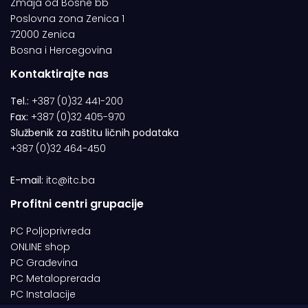
Zmaja od Bosne bb
Poslovna zona Zenica 1
72000 Zenica
Bosna i Hercegovina
Kontaktirajte nas
Tel.:
+387 (0)32 441-200
Fax:
+387 (0)32 405-970
Službenik za zaštitu ličnih podataka
+387 (0)32 464-450
E-mail:
itc@itc.ba
Profitni centri grupacije
PC Poljoprivreda
ONLINE shop
PC Građevina
PC Metaloprerada
PC Instalacije