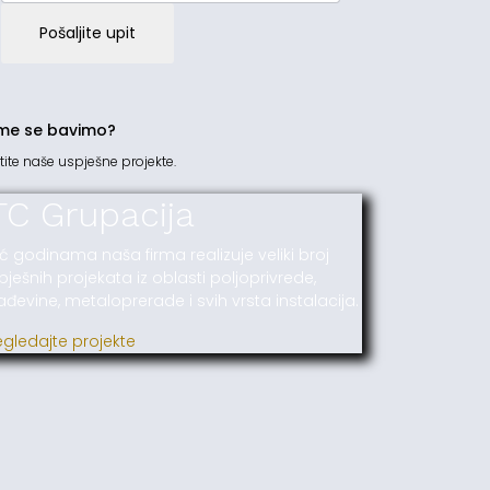
Pošaljite upit
me se bavimo?
tite naše uspješne projekte.
TC Grupacija
ć godinama naša firma realizuje veliki broj
pješnih projekata iz oblasti poljoprivrede,
ađevine, metaloprerade i svih vrsta instalacija.
egledajte projekte