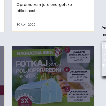
Oprema za mjere energetske
efikasnosti
30 April 2026
Či
Pra
I
Ve
us
gr
Pr