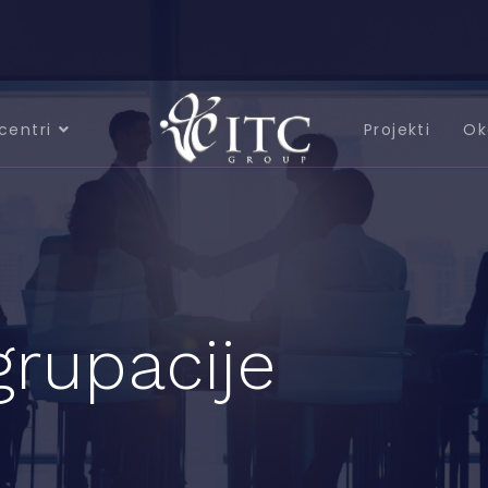
centri
Projekti
Ok
grupacije