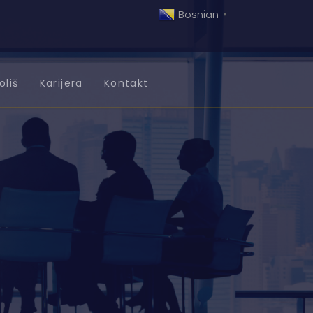
Bosnian
▼
oliš
Karijera
Kontakt