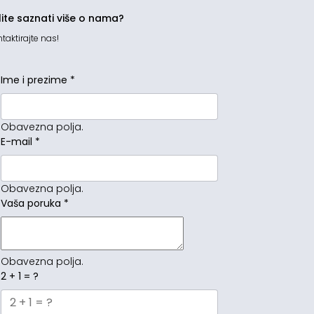
lite saznati više o nama?
taktirajte nas!
Ime i prezime
*
Obavezna polja.
E-mail
*
Obavezna polja.
Vaša poruka
*
Obavezna polja.
2 + 1 = ?