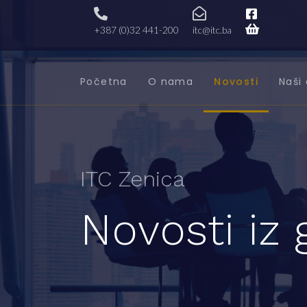
+387 (0)32 441-200
itc@itc.ba
Početna
O nama
Novosti
Naši 
ITC Zenica
Novosti iz 