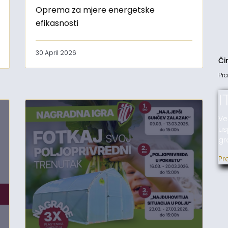
Oprema za mjere energetske
efikasnosti
30 April 2026
Či
Pra
I
Ve
us
gr
Pr