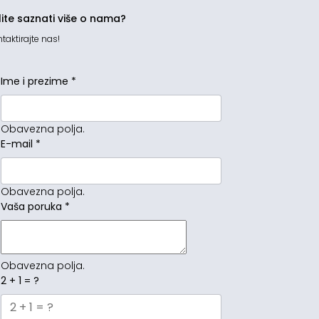
lite saznati više o nama?
taktirajte nas!
Ime i prezime
*
Obavezna polja.
E-mail
*
Obavezna polja.
Vaša poruka
*
Obavezna polja.
2 + 1 = ?