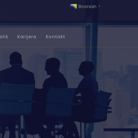
Bosnian
▼
oliš
Karijera
Kontakt