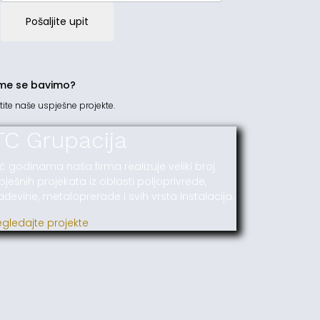
Pošaljite upit
me se bavimo?
tite naše uspješne projekte.
TC Grupacija
ć godinama naša firma realizuje veliki broj
pješnih projekata iz oblasti poljoprivrede,
ađevine, metaloprerade i svih vrsta instalacija.
egledajte projekte