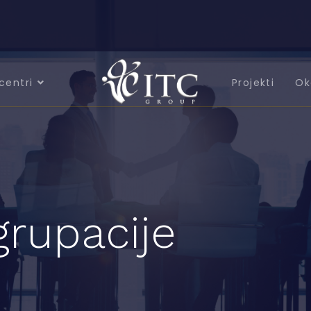
centri
Projekti
Ok
grupacije