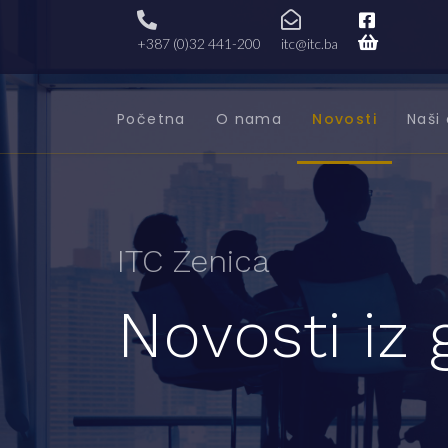
+387 (0)32 441-200
itc@itc.ba
Početna
O nama
Novosti
Naši 
ITC Zenica
Novosti iz 