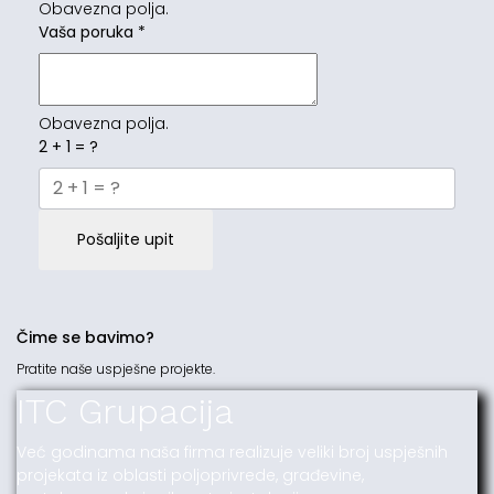
Obavezna polja.
Vaša poruka
*
Obavezna polja.
2 + 1 = ?
Pošaljite upit
Čime se bavimo?
Pratite naše uspješne projekte.
ITC Grupacija
Već godinama naša firma realizuje veliki broj uspješnih
projekata iz oblasti poljoprivrede, građevine,