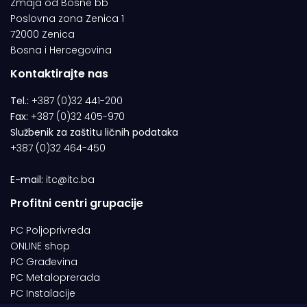
Zmaja od Bosne bb
Poslovna zona Zenica 1
72000 Zenica
Bosna i Hercegovina
Kontaktirajte nas
Tel.:
+387 (0)32 441-200
Fax:
+387 (0)32 405-970
Službenik za zaštitu ličnih podataka
+387 (0)32 464-450
E-mail:
itc@itc.ba
Profitni centri grupacije
PC Poljoprivreda
ONLINE shop
PC Građevina
PC Metaloprerada
PC Instalacije