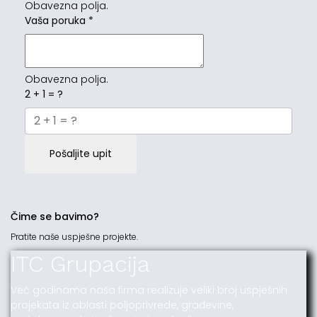
Obavezna polja.
Vaša poruka
*
Obavezna polja.
2 + 1 = ?
Pošaljite upit
Čime se bavimo?
Pratite naše uspješne projekte.
ITC Grupacija
Već godinama naša firma realizuje veliki broj uspješnih
projekata iz oblasti poljoprivrede, građevine,