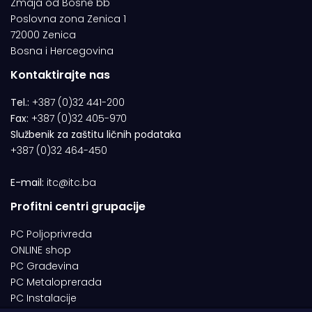
Zmaja od Bosne bb
Poslovna zona Zenica 1
72000 Zenica
Bosna i Hercegovina
Kontaktirajte nas
Tel.:
+387 (0)32 441-200
Fax:
+387 (0)32 405-970
Službenik za zaštitu ličnih podataka
+387 (0)32 464-450
E-mail:
itc@itc.ba
Profitni centri grupacije
PC Poljoprivreda
ONLINE shop
PC Građevina
PC Metaloprerada
PC Instalacije