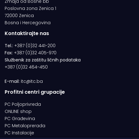
Zmaja od Bosne bb
Poslovna zona Zenica 1
72000 Zenica
Bosna i Hercegovina
Kontaktirajte nas
Tel.:
+387 (0)32 441-200
Fax:
+387 (0)32 405-970
Službenik za zaštitu ličnih podataka
+387 (0)32 464-450
E-mail:
itc@itc.ba
Profitni centri grupacije
PC Poljoprivreda
ONLINE shop
PC Građevina
PC Metaloprerada
PC Instalacije