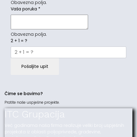
Obavezna polja.
Vaša poruka
*
Obavezna polja.
2 + 1 = ?
Pošaljite upit
Čime se bavimo?
Pratite naše uspješne projekte.
ITC Grupacija
Već godinama naša firma realizuje veliki broj uspješnih
projekata iz oblasti poljoprivrede, građevine,