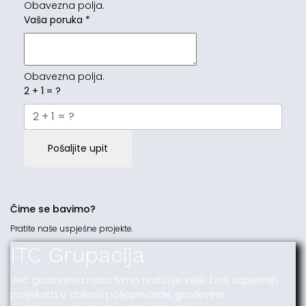
Obavezna polja.
Vaša poruka
*
Obavezna polja.
2 + 1 = ?
Pošaljite upit
Čime se bavimo?
Pratite naše uspješne projekte.
ITC Grupacija
Već godinama naša firma realizuje veliki broj uspješnih
projekata iz oblasti poljoprivrede, građevine,