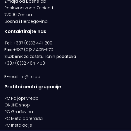
Zmaja od Bosne bb
Poslovna zona Zenica 1
72000 Zenica
Bosna i Hercegovina
Kontaktirajte nas
Tel.:
+387 (0)32 441-200
Fax:
+387 (0)32 405-970
Službenik za zaštitu ličnih podataka
+387 (0)32 464-450
E-mail:
itc@itc.ba
Profitni centri grupacije
PC Poljoprivreda
ONLINE shop
PC Građevina
PC Metaloprerada
PC Instalacije