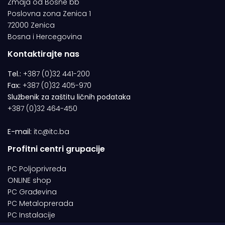
Zmaja od Bosne bb
Poslovna zona Zenica 1
72000 Zenica
Bosna i Hercegovina
Kontaktirajte nas
Tel.:
+387 (0)32 441-200
Fax:
+387 (0)32 405-970
Službenik za zaštitu ličnih podataka
+387 (0)32 464-450
E-mail:
itc@itc.ba
Profitni centri grupacije
PC Poljoprivreda
ONLINE shop
PC Građevina
PC Metaloprerada
PC Instalacije