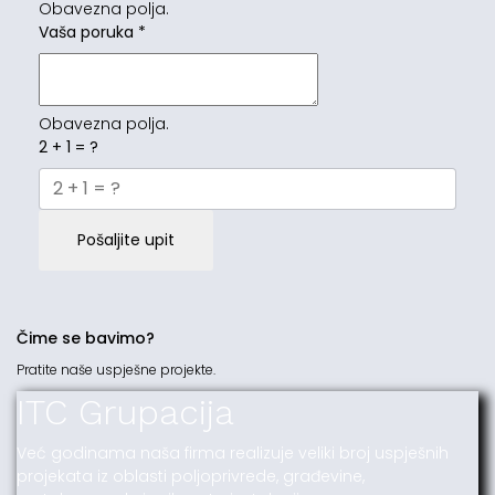
Obavezna polja.
Vaša poruka
*
Obavezna polja.
2 + 1 = ?
Pošaljite upit
Čime se bavimo?
Pratite naše uspješne projekte.
ITC Grupacija
Već godinama naša firma realizuje veliki broj uspješnih
projekata iz oblasti poljoprivrede, građevine,