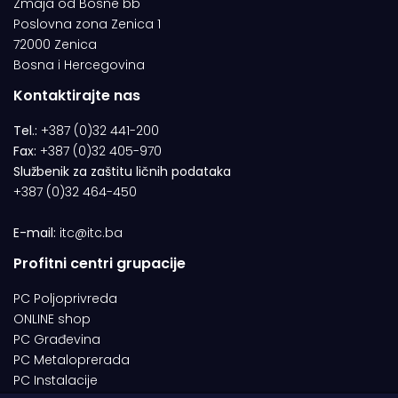
Zmaja od Bosne bb
Poslovna zona Zenica 1
72000 Zenica
Bosna i Hercegovina
Kontaktirajte nas
Tel.:
+387 (0)32 441-200
Fax:
+387 (0)32 405-970
Službenik za zaštitu ličnih podataka
+387 (0)32 464-450
E-mail:
itc@itc.ba
Profitni centri grupacije
PC Poljoprivreda
ONLINE shop
PC Građevina
PC Metaloprerada
PC Instalacije