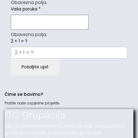
Obavezna polja.
Vaša poruka
*
Obavezna polja.
2 + 1 = ?
Pošaljite upit
Čime se bavimo?
Pratite naše uspješne projekte.
ITC Grupacija
Već godinama naša firma realizuje veliki broj uspješnih
projekata iz oblasti poljoprivrede, građevine,