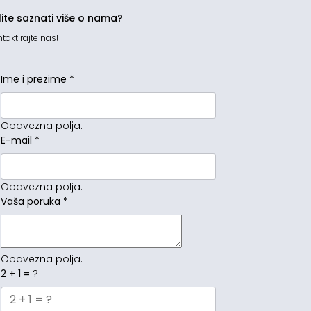
lite saznati više o nama?
taktirajte nas!
Ime i prezime
*
Obavezna polja.
E-mail
*
Obavezna polja.
Vaša poruka
*
Obavezna polja.
2 + 1 = ?