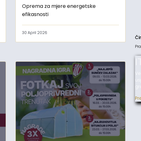
Oprema za mjere energetske
efikasnosti
30 April 2026
Či
Pra
I
Ve
us
gr
Pr