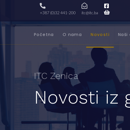
+387 (0)32 441-200
itc@itc.ba
Početna
O nama
Novosti
Naši 
ITC Zenica
Novosti iz 