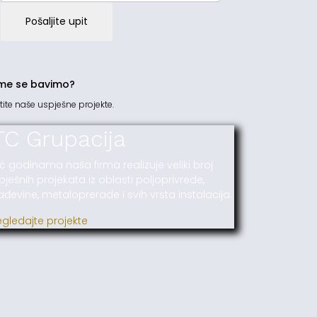
Pošaljite upit
me se bavimo?
tite naše uspješne projekte.
TC Grupacija
ć godinama naša firma realizuje veliki broj
pješnih projekata iz oblasti poljoprivrede,
ađevine, metaloprerade i svih vrsta instalacija.
egledajte projekte