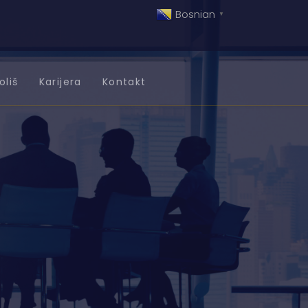
Bosnian
▼
oliš
Karijera
Kontakt