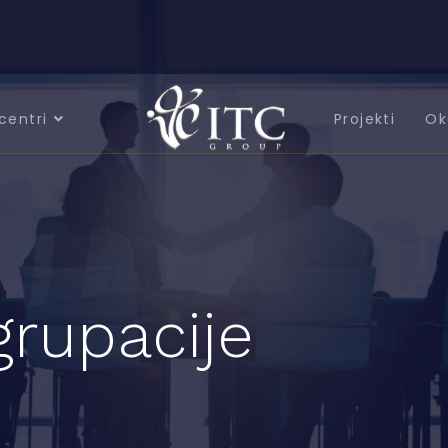
centri
Projekti
Ok
grupacije