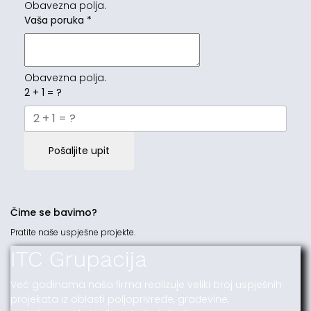
Obavezna polja.
Vaša poruka
*
Obavezna polja.
2 + 1 = ?
Pošaljite upit
Čime se bavimo?
Pratite naše uspješne projekte.
ITC Grupacija
Već godinama naša firma realizuje veliki broj uspješnih
projekata iz oblasti poljoprivrede, građevine,