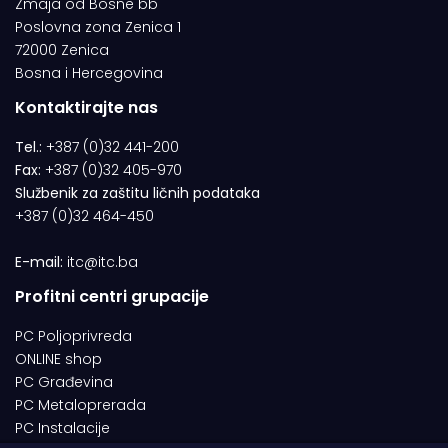
Zmaja od Bosne bb
Poslovna zona Zenica 1
72000 Zenica
Bosna i Hercegovina
Kontaktirajte nas
Tel.:
+387 (0)32 441-200
Fax:
+387 (0)32 405-970
Službenik za zaštitu ličnih podataka
+387 (0)32 464-450
E-mail:
itc@itc.ba
Profitni centri grupacije
PC Poljoprivreda
ONLINE shop
PC Građevina
PC Metaloprerada
PC Instalacije