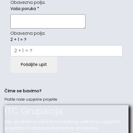
Obavezna polja.
Vaša poruka
*
Obavezna polja.
2 + 1 = ?
Pošaljite upit
Čime se bavimo?
Pratite naše uspješne projekte.
ITC Grupacija
Već godinama naša firma realizuje veliki broj uspješnih
projekata iz oblasti poljoprivrede, građevine,