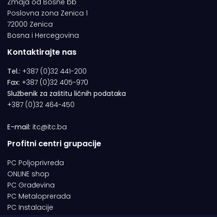
Zmaja od Bosne bb
Poslovna zona Zenica 1
72000 Zenica
Bosna i Hercegovina
Kontaktirajte nas
Tel.:
+387 (0)32 441-200
Fax:
+387 (0)32 405-970
Službenik za zaštitu ličnih podataka
+387 (0)32 464-450
E-mail:
itc@itc.ba
Profitni centri grupacije
PC Poljoprivreda
ONLINE shop
PC Građevina
PC Metaloprerada
PC Instalacije