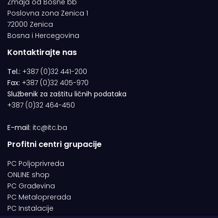
Zmaja od Bosne bb
Poslovna zona Zenica 1
72000 Zenica
Bosna i Hercegovina
Kontaktirajte nas
Tel.:
+387 (0)32 441-200
Fax:
+387 (0)32 405-970
Službenik za zaštitu ličnih podataka
+387 (0)32 464-450
E-mail:
itc@itc.ba
Profitni centri grupacije
PC Poljoprivreda
ONLINE shop
PC Građevina
PC Metaloprerada
PC Instalacije