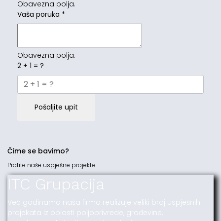
Obavezna polja.
Vaša poruka
*
Obavezna polja.
2 + 1 = ?
Pošaljite upit
Čime se bavimo?
Pratite naše uspješne projekte.
ITC Grupacija
Već godinama naša firma realizuje veliki broj uspješnih
projekata iz oblasti poljoprivrede, građevine,