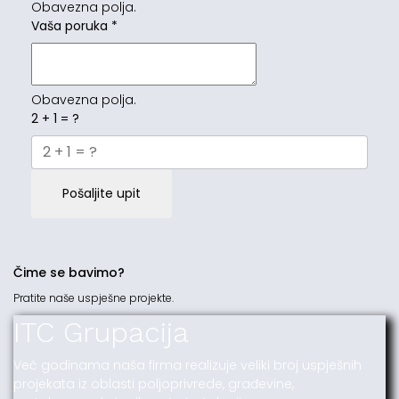
Obavezna polja.
Vaša poruka
*
Obavezna polja.
2 + 1 = ?
Pošaljite upit
Čime se bavimo?
Pratite naše uspješne projekte.
ITC Grupacija
Već godinama naša firma realizuje veliki broj uspješnih
projekata iz oblasti poljoprivrede, građevine,