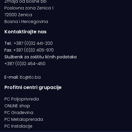
Zmaja od Bosne bb
Poslovna zona Zenica 1
72000 Zenica
Bosna i Hercegovina
Kontaktirajte nas
Tel.:
+387 (0)32 441-200
Fax:
+387 (0)32 405-970
Službenik za zaštitu ličnih podataka
+387 (0)32 464-450
E-mail:
itc@itc.ba
Profitni centri grupacije
PC Poljoprivreda
ONLINE shop
PC Građevina
PC Metaloprerada
PC Instalacije