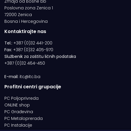
Zmaja od Bosne bb
Poslovna zona Zenica 1
72000 Zenica
Bosna i Hercegovina
Kontaktirajte nas
Tel.:
+387 (0)32 441-200
Fax:
+387 (0)32 405-970
Službenik za zaštitu ličnih podataka
+387 (0)32 464-450
E-mail:
itc@itc.ba
Profitni centri grupacije
PC Poljoprivreda
ONLINE shop
PC Građevina
PC Metaloprerada
PC Instalacije