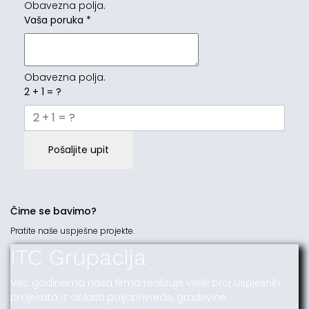
Obavezna polja.
Vaša poruka
*
Obavezna polja.
2 + 1 = ?
Pošaljite upit
Čime se bavimo?
Pratite naše uspješne projekte.
ITC Grupacija
Već godinama naša firma realizuje veliki broj uspješnih
projekata iz oblasti poljoprivrede, građevine,